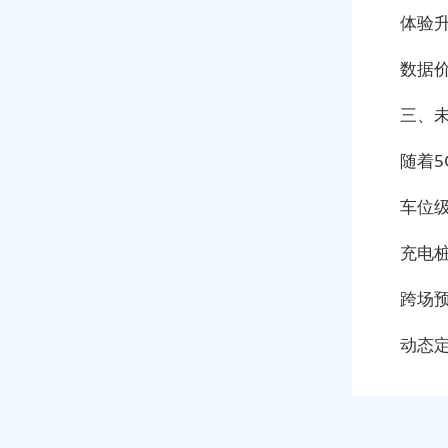
体验
数据
三、
随着
车位
充电
跨场
动态